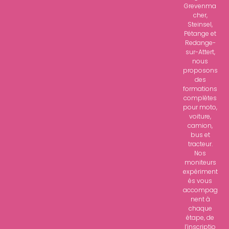
Grevenma
cher,
Steinsel,
Pétange et
Redange-
sur-Attert,
nous
proposons
des
formations
complètes
pour moto,
voiture,
camion,
bus et
tracteur.
Nos
moniteurs
expériment
és vous
accompag
nent à
chaque
étape, de
l’inscriptio