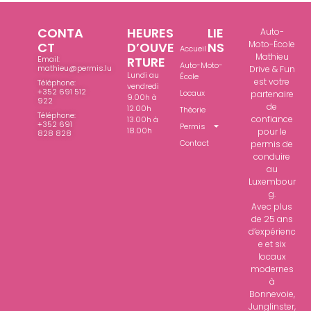
CONTA
HEURES
LIE
Auto-
Moto-École
CT
D’OUVE
NS
Accueil
Mathieu
Email:
RTURE
Auto-Moto-
mathieu@permis.lu
Drive & Fun
Lundi au
École
est votre
Téléphone:
vendredi
+352 691 512
Locaux
partenaire
9.00h à
922
de
12.00h
Théorie
Téléphone:
confiance
13.00h à
+352 691
Permis
18.00h
pour le
828 828
Contact
permis de
conduire
au
Luxembour
g.
Avec plus
de 25 ans
d’expérienc
e et six
locaux
modernes
à
Bonnevoie,
Junglinster,