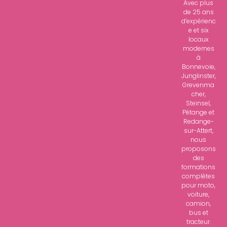
Avec plus
de 25 ans
d’expérienc
e et six
locaux
modernes
à
Bonnevoie,
Junglinster,
Grevenma
cher,
Steinsel,
Pétange et
Redange-
sur-Attert,
nous
proposons
des
formations
complètes
pour moto,
voiture,
camion,
bus et
tracteur.