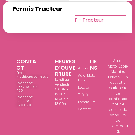
Permis Tracteur
F - Tracteur
CONTA
HEURES
LIE
Auto-
Moto-École
CT
D’OUVE
NS
Accueil
Mathieu
Email:
RTURE
Auto-Moto-
mathieu@permis.lu
Drive & Fun
Lundi au
École
est votre
Téléphone:
vendredi
+352 691 512
Locaux
partenaire
9.00h à
922
de
12.00h
Théorie
Téléphone:
confiance
13.00h à
+352 691
Permis
18.00h
pour le
828 828
Contact
permis de
conduire
au
Luxembour
g.