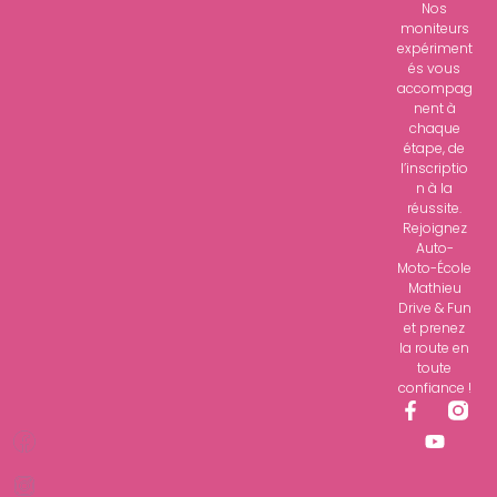
Nos
moniteurs
expériment
és vous
accompag
nent à
chaque
étape, de
l’inscriptio
n à la
réussite.
Rejoignez
Auto-
Moto-École
Mathieu
Drive & Fun
et prenez
la route en
toute
confiance !
F
Y
F
I
W
F
I
Y
a
o
a
n
h
a
n
o
c
u
e
t
c
s
a
c
s
u
b
u
e
t
t
e
t
t